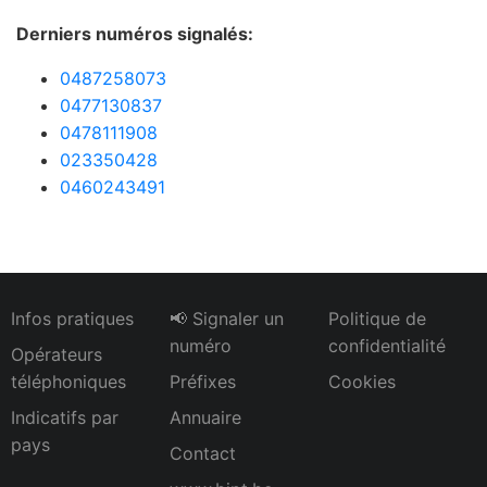
Derniers numéros signalés:
0487258073
0477130837
0478111908
023350428
0460243491
Infos pratiques
📢 Signaler un
Politique de
numéro
confidentialité
Opérateurs
téléphoniques
Préfixes
Cookies
Indicatifs par
Annuaire
pays
Contact