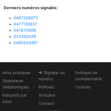
Derniers numéros signalés:
0487258073
0477130837
0478111908
023350428
0460243491
Infos pratiques
📢 Signaler un
Politique de
numéro
confidentialité
Opérateurs
téléphoniques
Préfixes
Cookies
Indicatifs par
Annuaire
pays
Contact