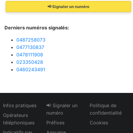
📢 Signaler un numéro
Derniers numéros signalés:
0487258073
0477130837
0478111908
023350428
0460243491
Infos pratiques
📢 Signaler un
Politique de
numéro
confidentialité
Opérateurs
téléphoniques
Préfixes
Cookies
Indicatifs par
Annuaire