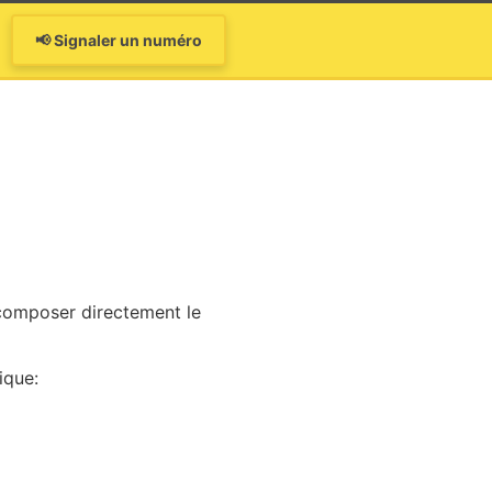
📢 Signaler un numéro
 composer directement le
ique: