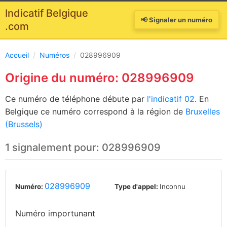
Indicatif Belgique
📢 Signaler un numéro
.com
Accueil
/
Numéros
/
028996909
Origine du numéro: 028996909
Ce numéro de téléphone débute par
l'indicatif 02
. En
Belgique ce numéro correspond à la région de
Bruxelles
(Brussels)
1 signalement pour: 028996909
028996909
Numéro:
Type d'appel:
Inconnu
Numéro importunant