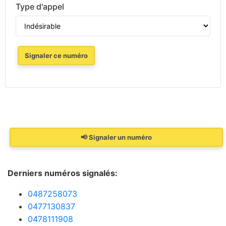
Type d'appel
Signaler ce numéro
📢 Signaler un numéro
Derniers numéros signalés:
0487258073
0477130837
0478111908