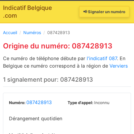
Indicatif Belgique
📢 Signaler un numéro
.com
Accueil
/
Numéros
/
087428913
Origine du numéro: 087428913
Ce numéro de téléphone débute par
l'indicatif 087
. En
Belgique ce numéro correspond à la région de
Verviers
1 signalement pour: 087428913
087428913
Numéro:
Type d'appel:
Inconnu
Dérangement quotidien