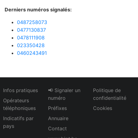
Derniers numéros signalés:
0487258073
0477130837
0478111908
023350428
0460243491
Infos pratiques
📢 Signaler un
Politique de
numéro
confidentialité
Opérateurs
téléphoniques
Préfixes
Cookies
Indicatifs par
Annuaire
pays
Contact