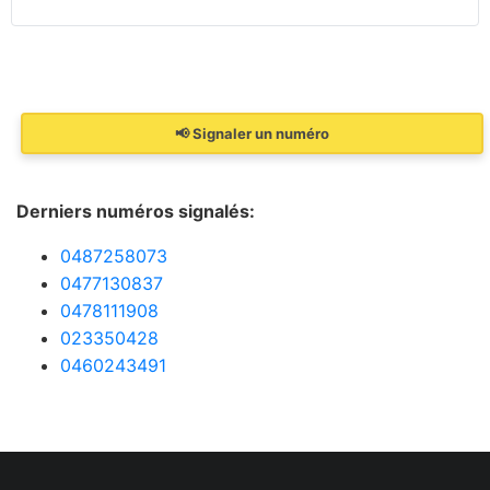
📢 Signaler un numéro
Derniers numéros signalés:
0487258073
0477130837
0478111908
023350428
0460243491